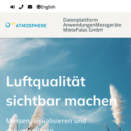
English
Datenplattform
Anwendungen
Messgeräte
Miete
Palas GmbH
Luftqualität
sichtbar machen
Messen, visualisieren und
dokumentieren