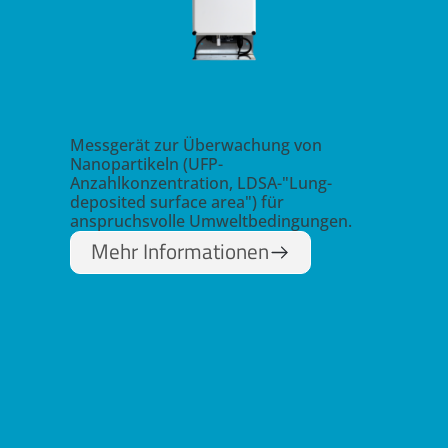
Messgerät zur Überwachung von
Fei
SP)
Nanopartikeln (UFP-
Fre
Anzahlkonzentration, LDSA-"Lung-
PM
deposited surface area") für
und
anspruchsvolle Umweltbedingungen.
PM
car
Mehr Informationen